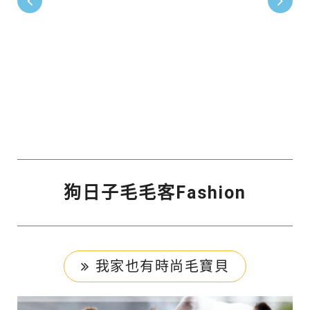
狗日子毛毛客Fashion
我家也有時尚毛寶貝
Sapphire&Pixie
拉不拉多Scott
西高地Wonder
喵貴妃FeeFee