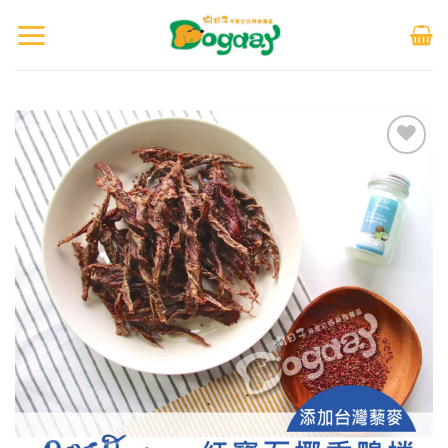
加入
「願
望清
單」