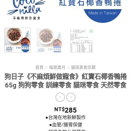
首頁
喵居歲月
貓咪美食珍饌
/
/
狗日子《不麻煩鮮做寵食》紅寶石椰香鴨捲
65g 狗狗零食 訓練零食 貓咪零食 天然零食
285
NT$
●台灣在地新鮮製作
●血管/腸胃保健