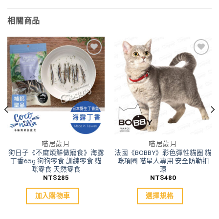
相關商品
加入
加入
「願
「願
望清
望清
單」
單」
喵居歲月
喵居歲月
狗日子《不麻煩鮮做寵食》海露
法國《BOBBY》彩色彈性貓圈 貓
丁香65g 狗狗零食 訓練零食 貓
咪項圈 喵星人專用 安全防勒扣
咪零食 天然零食
環
NT$
285
NT$
480
加入購物車
選擇規格