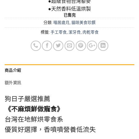
●超級食物台灣藜麥
●天然香料低溫烘製
已售完
分類:
喵居歲月
,
貓咪美食珍饌
標籤:
手工零食
,
潔牙骨
,
肉乾零食
商品介紹
額外資訊
狗日子嚴選推薦
《不麻煩鮮做寵食》
台灣在地鮮烘零食系
優質好選擇，香噴噴營養低流失